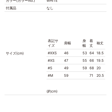
カラー(カラーNo.)
WHITE
付属品
なし
表記サ
身
着
肩幅
袖丈
イズ
幅
丈
#XXS
46
53
64
18.5
サイズ(cm)
#XS
47
55
66
19.5
#S
49
59
68
20
#M
59
71
20.5
(約cm)