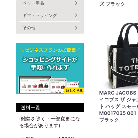
ペット用品
ズ ブラック
ギフトラッピング
その他
MARC JACOB
イコブス ザ ジャ
ト バッグ スモー
送料一覧
M0017025 00
(離島を除く・一部変更にな
ブラック
る場合があります)