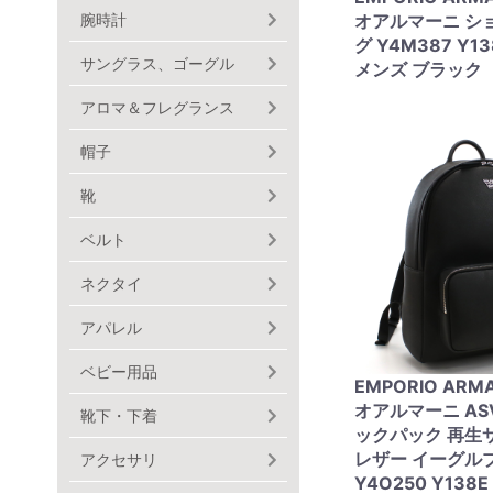
腕時計
オアルマーニ シ
グ Y4M387 Y13
サングラス、ゴーグル
メンズ ブラック
アロマ＆フレグランス
帽子
靴
ベルト
ネクタイ
アパレル
ベビー用品
EMPORIO ARM
オアルマーニ AS
靴下・下着
ックパック 再生
レザー イーグル
アクセサリ
Y4O250 Y138E