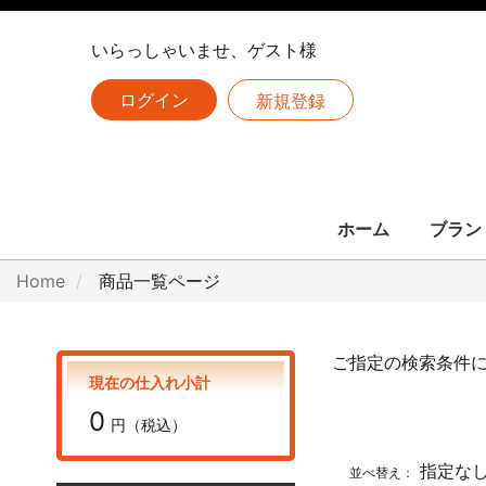
いらっしゃいませ、ゲスト様
ログイン
新規登録
ホーム
ブラン
LOUIS 
CHANE
HERME
Home
商品一覧ページ
全ての
ルイヴィトン
シャネル
エルメス
ご指定の検索条件
現在の仕入れ小計
0
円（税込）
指定な
並べ替え：