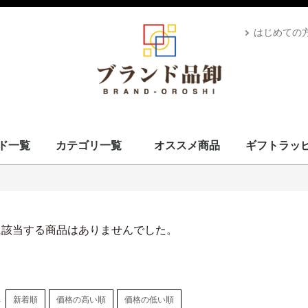
はじめての
ド一覧
カテゴリ一覧
オススメ商品
ギフトラッ
スカーフ・マフラー
コート・上着
小物・筆記
バッグ＆ポーチ
財布
腕時計
サングラス、ゴーグル
アロマ＆フレグランス
帽子
靴
ベルト
ネクタイ
アパレル
ベビー用品
靴下・下着
アクセサリ
ペット用品
ギフトラッピング
その他
ALEXANDRE DE PARIS
BRIEFING
CANADA GOOSE
UGG
Stefano Corsini
CAPE HORN
ZANELLATO
IL BISONTE
Vivienne Westwood
GIANNI CHIARINI
CARBOTTI
THENORTHFACE
Advisor
Kahler
Arabia
PATOU
Mackage
Satellite
Carhartt
Banyan's Visa Bay
CUTTER&BUCK
MARKET
PHARMACY
MC2 SAINT
GIORGIO ARMANI
STONEISLAND
YUZEFI
J&M DAVIDSON
Vivienne Westwood
14BROS
STAMERRA
SEE BY CHLOE
PENDLETON
OPENING CEREMONY
MSGM
LACOSTE
Kiton
KAPPA GOLF
HYDROGEN
本間ゴルフ
GOLDEN GOOSE
FRED PERRY
EA7
DROLE DE MONSIEUR
CULTI
Conklin
BUNNIES BY THE BAY
BRUNELLO CUCINELLI
Brioni
BROOKLYN HAT
AVentiQuattrore
ARMANI EXCHANGE
APEDE MOD
VALEXTRA
MM6
MAISON KITSUNE
ISABEL MARANT
Sara Burglar
Zeus+Dione
Alexander McQueen
MaxMara
Maison Margiela
NIKE
ROLEX
AMI PARIS
JIL SANDER
TOD's
OFF-WHITE
Chloé
MARNI
STELLA MCCARTNEY
CELINE
Karl Lagerfeld
MOOSE KNUCKLES
CANADA GOOSE
BALMAIN
KENZO
TOM FORD
LOEWE
USED
Dr.Martens
GREGORY
TOMMY HILFIGER
CHARLES JOURDAN
MISSONI
VERSACE
LANVAN
Lunaria Cashmere
WOOLRICH
Côte&Ciel
MONTECORE
MONCLER
MARIMEKKO
DIOR
MIUMIU
Ray-Ban
POLICE
LAVENHAM
VALENTINO
IL BISONTE
HUGO BOSS
TATRAS
Le Sport sac
GOYARD
GIVENCHY
FRANKIE MORELLO
BORGIOLI
GHERARDINI
MARC JACOBS
OUTLET
TORY BURCH
DUVETICA
GLENROYAL
BVLGARI
BURBERRY
BERLUTI
BOTTEGA VENETA
BALENCIAGA
RALPH LAUREN
PRIMA CLASSE
PRADA
Paul Smith
MICHAEL KORS
LONGCHAMP
JIMMY CHOO
JACK SPADE
Jacques Britt
GUCCI
FURLA
FERRAGAMO
FENDI
FELISI
DUNHILL
DOLCE&GABBANA
DIESEL
Di Giorgio
COACH
Christian Louboutin
CALVIN KLEIN
BALLY
CADINI
FEILER
BARK
MCM
Saint Laurent
Orobianco
EMPORIO ARMANI
HERMES
CHANEL
LOUIS VUITTON
ADIDAS BY STELLA MCCARTNEY
COMME des GARÇONS
FONDATION LOUIS VUITTON
D&G
VUITTON
L
S
ブランドを見る
スカーフ・マフラー
コート・上着
小物・筆記
バッグ＆ポーチ
財布
腕時計
サングラス、ゴーグル
アロマ＆フレグランス
帽子
靴
ベルト
ネクタイ
アパレル
ベビー用品
靴下・下着
アクセサリ
ペット用品
ギフトラッピング
その他
に該当する商品はありませんでした。
し
新着順
価格の高い順
価格の低い順