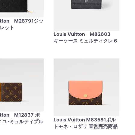
uitton M28791ジッ
ォレット
Louis Vuitton M82603
キーケース ミュルティクレ 6
uitton M12837 ポ
Louis Vuitton M83581ポル
イユ･ミュルティプル
トモネ・ロザリ 直営完売商品