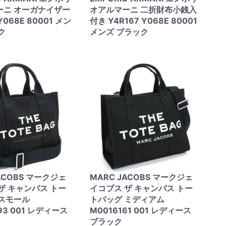
ーニ オーガナイザー
オアルマーニ 二折財布小銭入
Y068E 80001 メン
付き Y4R167 Y068E 80001
ク
メンズ ブラック
ACOBS マークジェ
MARC JACOBS マークジェ
ザ キャンバス トー
イコブス ザ キャンバス トー
 スモール
トバッグ ミディアム
93 001 レディース
M0016161 001 レディース
ブラック