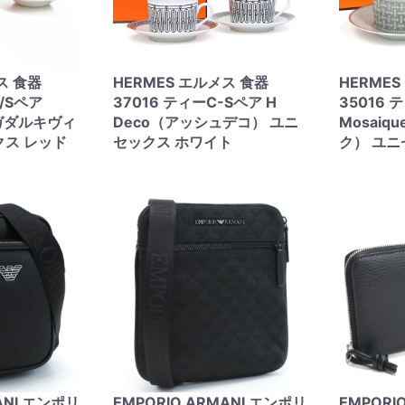
ス 食器
HERMES エルメス 食器
HERME
C/Sペア
37016 ティーC-Sペア H
35016 
r（ガダルキヴィ
Deco（アッシュデコ） ユニ
Mosaiq
クス レッド
セックス ホワイト
ク） ユニ
ANI エンポリ
EMPORIO ARMANI エンポリ
EMPORI