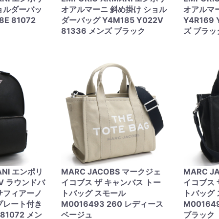
ョルダーバッ
オアルマーニ 斜め掛け ショル
オアルマ
8E 81072
ダーバッグ Y4M185 Y022V
Y4R169 
81336 メンズ ブラック
ズ ブラッ
ANI エンポリ
MARC JACOBS マークジェ
MARC J
V ラウンドバ
イコブス ザ キャンバス トー
イコブス 
サフィアーノ
トバッグ スモール
トバッグ
プレート付き
M0016493 260 レディース
M00164
 81072 メン
ベージュ
ブラック