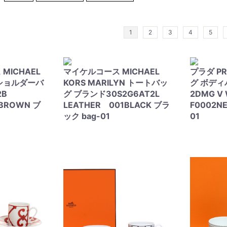
1
2
3
4
5
MICHAEL
マイケルコース MICHAEL
プラダ P
 ショルダーバ
KORS MARILYN トートバッ
グ ボディ
M2B
グ ブランド30S2G6AT2L
2DMG 
BROWN ブ
LEATHER 001BLACK ブラ
F0002N
ック bag-01
01