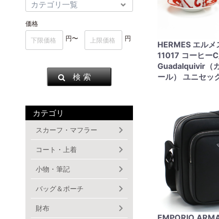
価格
円〜
円
HERMES エルメ
11017 コーヒー
Guadalquivi
検 索
ール） ユニセッ
カテゴリ
スカーフ・マフラー
コート・上着
小物・筆記
バッグ＆ポーチ
財布
EMPORIO ARM