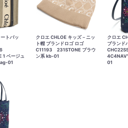
 トートバッ
クロエ CHLOE キッズ－ニッ
クロエ C
ト帽 ブランドロゴ ロゴ
ブランド
I26
C11193 231STONE ブラウ
CHC22S
UE 1 ベージュ
ン系 kb-01
4C4NAV
g-01
01