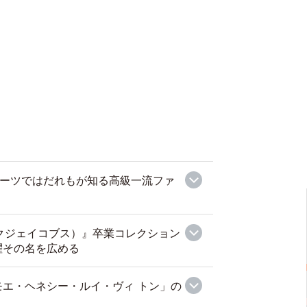
I』スーツではだれもが知る高級一流ファ
マークジェイコブス）』卒業コレクション
躍その名を広める
エ・ヘネシー・ルイ・ヴィ トン」の