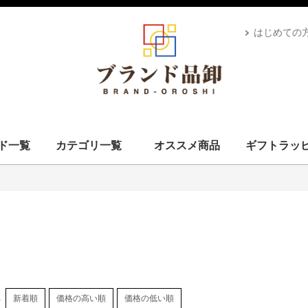
はじめての
ド一覧
カテゴリ一覧
オススメ商品
ギフトラッ
スカーフ・マフラー
コート・上着
小物・筆記
バッグ＆ポーチ
財布
腕時計
サングラス、ゴーグル
アロマ＆フレグランス
帽子
靴
ベルト
ネクタイ
アパレル
ベビー用品
靴下・下着
アクセサリ
ペット用品
ギフトラッピング
その他
ALEXANDRE DE PARIS
BRIEFING
CANADA GOOSE
UGG
Stefano Corsini
CAPE HORN
ZANELLATO
IL BISONTE
Vivienne Westwood
GIANNI CHIARINI
CARBOTTI
THENORTHFACE
Advisor
Kahler
Arabia
PATOU
Mackage
Satellite
Carhartt
Banyan's Visa Bay
CUTTER&BUCK
MARKET
PHARMACY
MC2 SAINT
GIORGIO ARMANI
STONEISLAND
YUZEFI
J&M DAVIDSON
Vivienne Westwood
14BROS
STAMERRA
SEE BY CHLOE
PENDLETON
OPENING CEREMONY
MSGM
LACOSTE
Kiton
KAPPA GOLF
HYDROGEN
本間ゴルフ
GOLDEN GOOSE
FRED PERRY
EA7
DROLE DE MONSIEUR
CULTI
Conklin
BUNNIES BY THE BAY
BRUNELLO CUCINELLI
Brioni
BROOKLYN HAT
AVentiQuattrore
ARMANI EXCHANGE
APEDE MOD
VALEXTRA
MM6
MAISON KITSUNE
ISABEL MARANT
Sara Burglar
Zeus+Dione
Alexander McQueen
MaxMara
Maison Margiela
NIKE
ROLEX
AMI PARIS
JIL SANDER
TOD's
OFF-WHITE
Chloé
MARNI
STELLA MCCARTNEY
CELINE
Karl Lagerfeld
MOOSE KNUCKLES
CANADA GOOSE
BALMAIN
KENZO
TOM FORD
LOEWE
USED
Dr.Martens
GREGORY
TOMMY HILFIGER
CHARLES JOURDAN
MISSONI
VERSACE
LANVAN
Lunaria Cashmere
WOOLRICH
Côte&Ciel
MONTECORE
MONCLER
MARIMEKKO
DIOR
MIUMIU
Ray-Ban
POLICE
LAVENHAM
VALENTINO
IL BISONTE
HUGO BOSS
TATRAS
Le Sport sac
GOYARD
GIVENCHY
FRANKIE MORELLO
BORGIOLI
GHERARDINI
MARC JACOBS
OUTLET
TORY BURCH
DUVETICA
GLENROYAL
BVLGARI
BURBERRY
BERLUTI
BOTTEGA VENETA
BALENCIAGA
RALPH LAUREN
PRIMA CLASSE
PRADA
Paul Smith
MICHAEL KORS
LONGCHAMP
JIMMY CHOO
JACK SPADE
Jacques Britt
GUCCI
FURLA
FERRAGAMO
FENDI
FELISI
DUNHILL
DOLCE&GABBANA
DIESEL
Di Giorgio
COACH
Christian Louboutin
CALVIN KLEIN
BALLY
CADINI
FEILER
BARK
MCM
Saint Laurent
Orobianco
EMPORIO ARMANI
HERMES
CHANEL
LOUIS VUITTON
ADIDAS BY STELLA MCCARTNEY
COMME des GARÇONS
FONDATION LOUIS VUITTON
D&G
VUITTON
L
S
ブランドを見る
スカーフ・マフラー
コート・上着
小物・筆記
バッグ＆ポーチ
財布
腕時計
サングラス、ゴーグル
アロマ＆フレグランス
帽子
靴
ベルト
ネクタイ
アパレル
ベビー用品
靴下・下着
アクセサリ
ペット用品
ギフトラッピング
その他
し
新着順
価格の高い順
価格の低い順