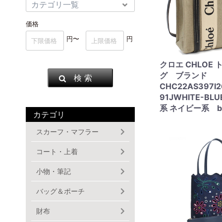
価格
円〜
円
クロエ CHLOE
グ ブランド
検 索
CHC22AS397
91JWHITE-BL
系 ネイビー系 ba
カテゴリ
スカーフ・マフラー
コート・上着
小物・筆記
バッグ＆ポーチ
財布