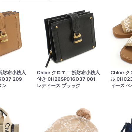
二折財布小銭入
Chloe クロエ 二折財布小銭入
Chloe 
6O37 209
付き CH26SP916O37 001
ル CHC23
ウン
レディース ブラック
ィース ベ