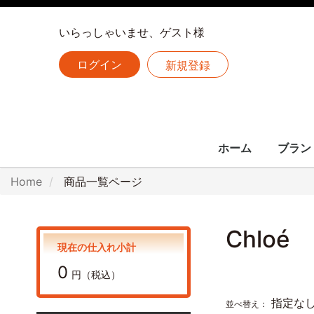
いらっしゃいませ、ゲスト様
ログイン
新規登録
ホーム
ブラン
LOUIS 
CHANE
HERME
Home
商品一覧ページ
全ての
ルイヴィトン
シャネル
エルメス
Chloé
現在の仕入れ小計
0
円（税込）
指定な
並べ替え：