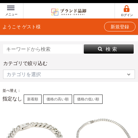
Menu
メニュー
ログイン
ようこそ ゲスト様
新規登録
検 索
カテゴリで絞り込む
並べ替え：
指定なし
新着順
価格の高い順
価格の低い順