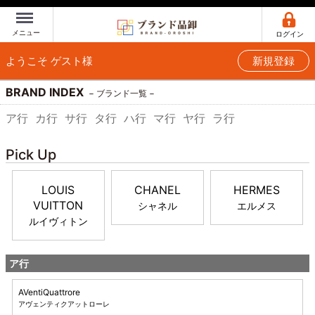
Menu
メニュー
ログイン
ようこそ ゲスト様
新規登録
BRAND INDEX
ブランド一覧
ア行
カ行
サ行
タ行
ハ行
マ行
ヤ行
ラ行
Pick Up
LOUIS
CHANEL
HERMES
VUITTON
シャネル
エルメス
ルイヴィトン
ア行
AVentiQuattrore
アヴェンティクアットローレ