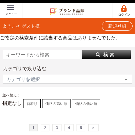
Menu
メニュー
ログイン
ようこそ ゲスト様
新規登録
ご指定の検索条件に該当する商品はありませんでした。
検 索
カテゴリで絞り込む
並べ替え：
指定なし
新着順
価格の高い順
価格の低い順
1
2
3
4
5
＞