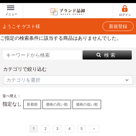
Menu
メニュー
ログイン
ようこそ ゲスト様
新規登録
ご指定の検索条件に該当する商品はありませんでした。
検 索
カテゴリで絞り込む
並べ替え：
指定なし
新着順
価格の高い順
価格の低い順
1
2
3
4
5
＞