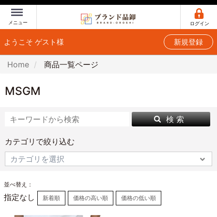
Menu
メニュー
ログイン
ようこそ ゲスト様
新規登録
Home
商品一覧ページ
MSGM
検 索
カテゴリで絞り込む
並べ替え：
指定なし
新着順
価格の高い順
価格の低い順