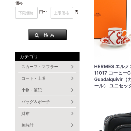
価格
円〜
円
検 索
カテゴリ
HERMES エルメ
スカーフ・マフラー
11017 コーヒー
コート・上着
Guadalquivi
ール） ユニセッ
小物・筆記
バッグ＆ポーチ
財布
腕時計