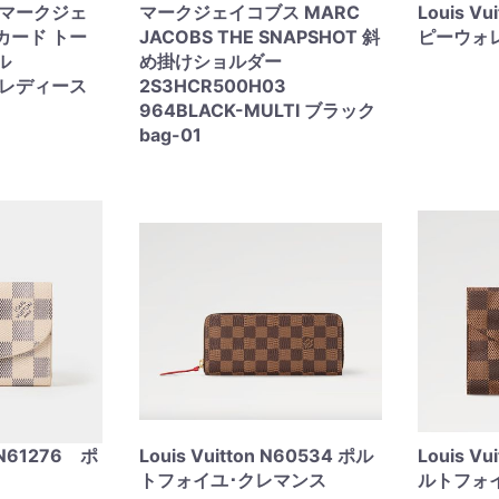
S マークジェ
マークジェイコブス MARC
Louis V
カード トー
JACOBS THE SNAPSHOT 斜
ピーウォ
ル
め掛けショルダー
1 レディース
2S3HCR500H03
964BLACK-MULTI ブラック
bag-01
n N61276 ポ
Louis Vuitton N60534 ポル
Louis V
トフォイユ･クレマンス
ルトフォ