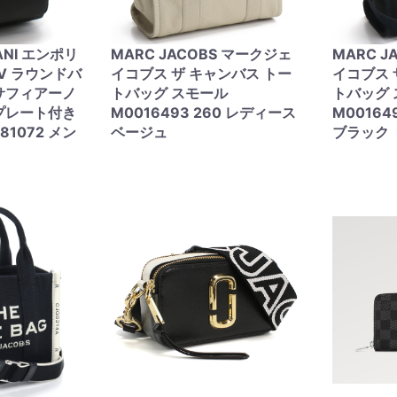
ANI エンポリ
MARC JACOBS マークジェ
MARC J
V ラウンドバ
イコブス ザ キャンバス トー
イコブス 
サフィアーノ
トバッグ スモール
トバッグ
プレート付き
M0016493 260 レディース
M00164
 81072 メン
ベージュ
ブラック