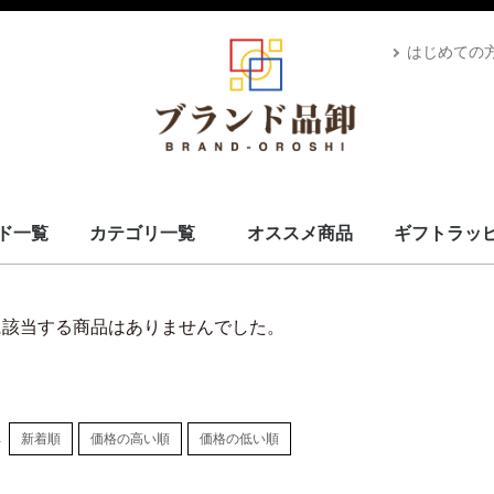
はじめての
ド一覧
カテゴリ一覧
オススメ商品
ギフトラッ
スカーフ・マフラー
コート・上着
小物・筆記
バッグ＆ポーチ
財布
腕時計
サングラス、ゴーグル
アロマ＆フレグランス
帽子
靴
ベルト
ネクタイ
アパレル
ベビー用品
靴下・下着
アクセサリ
ペット用品
ギフトラッピング
その他
ALEXANDRE DE PARIS
BRIEFING
CANADA GOOSE
UGG
Stefano Corsini
CAPE HORN
ZANELLATO
IL BISONTE
Vivienne Westwood
GIANNI CHIARINI
CARBOTTI
THENORTHFACE
Advisor
Kahler
Arabia
PATOU
Mackage
Satellite
Carhartt
Banyan's Visa Bay
CUTTER&BUCK
MARKET
PHARMACY
MC2 SAINT
GIORGIO ARMANI
STONEISLAND
YUZEFI
J&M DAVIDSON
Vivienne Westwood
14BROS
STAMERRA
SEE BY CHLOE
PENDLETON
OPENING CEREMONY
MSGM
LACOSTE
Kiton
KAPPA GOLF
HYDROGEN
本間ゴルフ
GOLDEN GOOSE
FRED PERRY
EA7
DROLE DE MONSIEUR
CULTI
Conklin
BUNNIES BY THE BAY
BRUNELLO CUCINELLI
Brioni
BROOKLYN HAT
AVentiQuattrore
ARMANI EXCHANGE
APEDE MOD
VALEXTRA
MM6
MAISON KITSUNE
ISABEL MARANT
Sara Burglar
Zeus+Dione
Alexander McQueen
MaxMara
Maison Margiela
NIKE
ROLEX
AMI PARIS
JIL SANDER
TOD's
OFF-WHITE
Chloé
MARNI
STELLA MCCARTNEY
CELINE
Karl Lagerfeld
MOOSE KNUCKLES
CANADA GOOSE
BALMAIN
KENZO
TOM FORD
LOEWE
USED
Dr.Martens
GREGORY
TOMMY HILFIGER
CHARLES JOURDAN
MISSONI
VERSACE
LANVAN
Lunaria Cashmere
WOOLRICH
Côte&Ciel
MONTECORE
MONCLER
MARIMEKKO
DIOR
MIUMIU
Ray-Ban
POLICE
LAVENHAM
VALENTINO
IL BISONTE
HUGO BOSS
TATRAS
Le Sport sac
GOYARD
GIVENCHY
FRANKIE MORELLO
BORGIOLI
GHERARDINI
MARC JACOBS
OUTLET
TORY BURCH
DUVETICA
GLENROYAL
BVLGARI
BURBERRY
BERLUTI
BOTTEGA VENETA
BALENCIAGA
RALPH LAUREN
PRIMA CLASSE
PRADA
Paul Smith
MICHAEL KORS
LONGCHAMP
JIMMY CHOO
JACK SPADE
Jacques Britt
GUCCI
FURLA
FERRAGAMO
FENDI
FELISI
DUNHILL
DOLCE&GABBANA
DIESEL
Di Giorgio
COACH
Christian Louboutin
CALVIN KLEIN
BALLY
CADINI
FEILER
BARK
MCM
Saint Laurent
Orobianco
EMPORIO ARMANI
HERMES
CHANEL
LOUIS VUITTON
ADIDAS BY STELLA MCCARTNEY
COMME des GARÇONS
FONDATION LOUIS VUITTON
食器
D&G
VUITTON
L
S
ブランドを見る
スカーフ・マフラー
コート・上着
小物・筆記
バッグ＆ポーチ
財布
腕時計
サングラス、ゴーグル
アロマ＆フレグランス
帽子
靴
ベルト
ネクタイ
アパレル
ベビー用品
靴下・下着
アクセサリ
ペット用品
ギフトラッピング
食器
その他
に該当する商品はありませんでした。
し
新着順
価格の高い順
価格の低い順