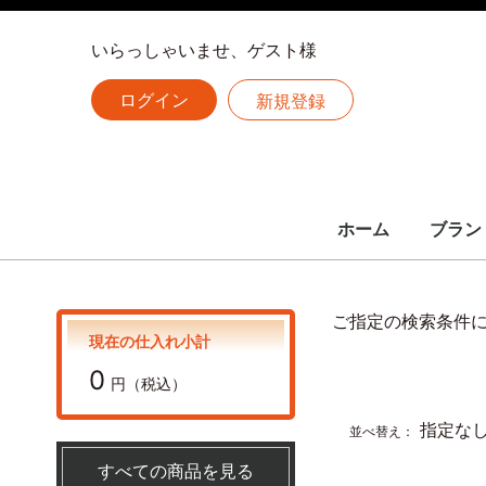
いらっしゃいませ、ゲスト様
ログイン
新規登録
ホーム
ブラン
LOUIS 
CHANE
HERME
全ての
ルイヴィトン
シャネル
エルメス
ご指定の検索条件
現在の仕入れ小計
0
円（税込）
指定な
並べ替え：
すべての商品を見る