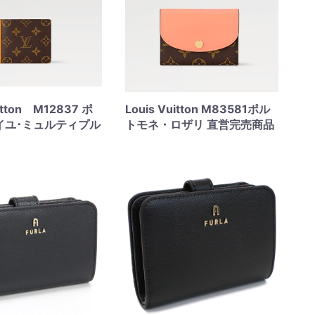
uitton M12837 ポ
Louis Vuitton M83581ポル
イユ･ミュルティプル
トモネ・ロザリ 直営完売商品