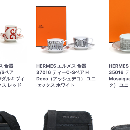
ス 食器
HERMES エルメス 食器
HERME
C/Sペア
37016 ティーC-Sペア H
35016 
r（ガダルキヴィ
Deco（アッシュデコ） ユニ
Mosaiq
クス レッド
セックス ホワイト
ク） ユニ