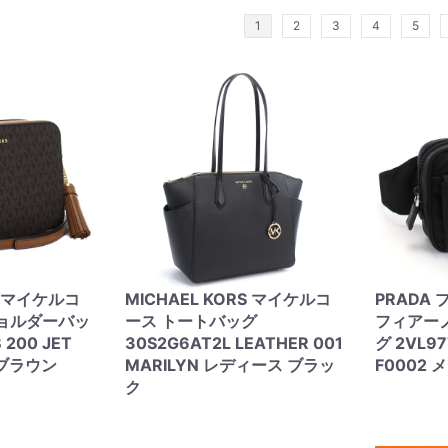
1
2
3
4
5
S マイケルコ
MICHAEL KORS マイケルコ
PRADA プ
ショルダーバッ
ース トートバッグ
フィアー
 200 JET
30S2G6AT2L LEATHER 001
グ 2VL97
 ブラウン
MARILYN レディース ブラッ
F0002
ク