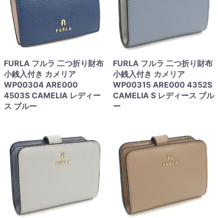
FURLA フルラ 二つ折り財布
FURLA フルラ 二つ折り財布
小銭入付き カメリア
小銭入付き カメリア
WP00304 ARE000
WP00315 ARE000 4352S
4503S CAMELIA レディー
CAMELIA S レディース ブル
ス ブルー
ー