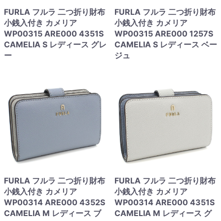
FURLA フルラ 二つ折り財布
FURLA フルラ 二つ折り財布
小銭入付き カメリア
小銭入付き カメリア
WP00315 ARE000 4351S
WP00315 ARE000 1257S
CAMELIA S レディース グレ
CAMELIA S レディース ベー
ー
ジュ
FURLA フルラ 二つ折り財布
FURLA フルラ 二つ折り財布
小銭入付き カメリア
小銭入付き カメリア
WP00314 ARE000 4352S
WP00314 ARE000 4351S
CAMELIA M レディース ブ
CAMELIA M レディース グ