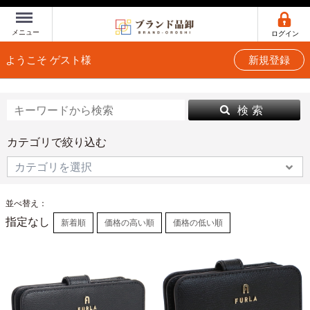
Menu
メニュー
ログイン
ようこそ ゲスト様
新規登録
検 索
カテゴリで絞り込む
並べ替え：
指定なし
新着順
価格の高い順
価格の低い順