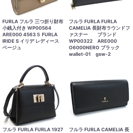
FURLA フルラ 三つ折り財布
フルラ FURLA FURLA
小銭入付き WP00564
CAMELIA 長財布ラウンドフ
ARE000 4563Ｓ FURLA
ァスナー ブランド
IRIDE S イリデ レディース
WP00322 ARE000
ベージュ
O6000NERO ブラック
wallet-01 gsw-2
フルラ FURLA FURLA 1927
フルラ FURLA CAMELIA 長