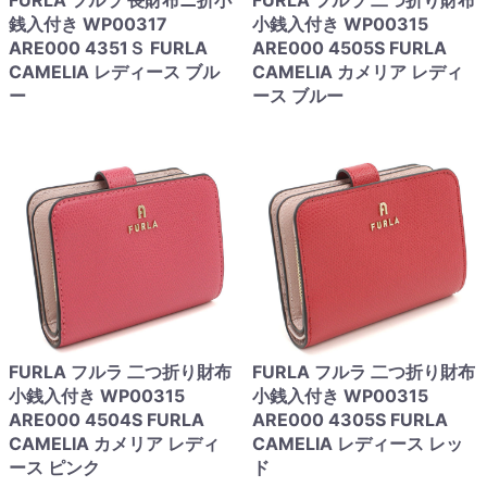
FURLA フルラ 長財布ニ折小
FURLA フルラ 二つ折り財布
銭入付き WP00317
小銭入付き WP00315
ARE000 4351Ｓ FURLA
ARE000 4505S FURLA
CAMELIA レディース ブル
CAMELIA カメリア レディ
ー
ース ブルー
FURLA フルラ 二つ折り財布
FURLA フルラ 二つ折り財布
小銭入付き WP00315
小銭入付き WP00315
ARE000 4504S FURLA
ARE000 4305S FURLA
CAMELIA カメリア レディ
CAMELIA レディース レッ
ース ピンク
ド