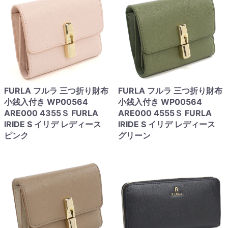
FURLA フルラ 三つ折り財布
FURLA フルラ 三つ折り財布
小銭入付き WP00564
小銭入付き WP00564
ARE000 4355Ｓ FURLA
ARE000 4555Ｓ FURLA
IRIDE S イリデ レディース
IRIDE S イリデ レディース
ピンク
グリーン