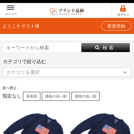
Menu
メニュー
ログイン
ようこそ ゲスト様
新規登録
検 索
カテゴリで絞り込む
並べ替え：
指定なし
新着順
価格の高い順
価格の低い順