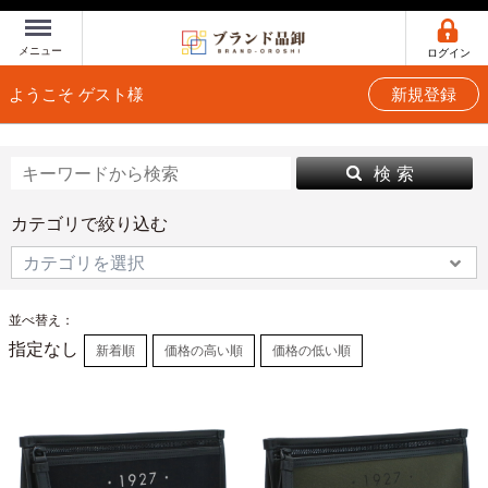
Menu
メニュー
ログイン
ようこそ ゲスト様
新規登録
検 索
カテゴリで絞り込む
並べ替え：
指定なし
新着順
価格の高い順
価格の低い順