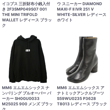
イコブス 三折財布小銭入付
ウ スニーカー DIAMOND
き 2F3SMP049S07 001
MAXI-F II IVR 251 V
THE MINI TRIFOLD
WHITE-SILVER レディース
WALLET レディース ブラッ
ホワイト
ク
MM6 エムエムシックス ナ
MM6 エムエムシックス ア
ンバリング プルオーバー パ
ナトミックアンクルブーツ
ーカー SH0GU0033
S59WU0235 P3628
M25025 900 メンズ ブラッ
T8013 レディース ブラック
ク