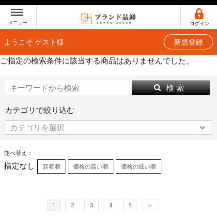
Menu
メニュー
ログイン
ようこそ ゲスト様
新規登録
ご指定の検索条件に該当する商品はありませんでした。
検 索
カテゴリで絞り込む
並べ替え：
指定なし
新着順
価格の高い順
価格の低い順
1
2
3
4
5
＞