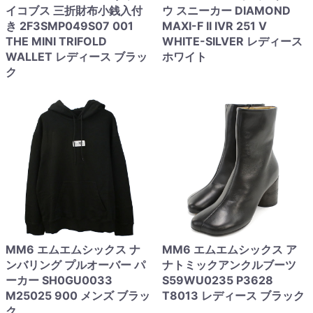
イコブス 三折財布小銭入付
ウ スニーカー DIAMOND
き 2F3SMP049S07 001
MAXI-F II IVR 251 V
THE MINI TRIFOLD
WHITE-SILVER レディース
WALLET レディース ブラッ
ホワイト
ク
MM6 エムエムシックス ナ
MM6 エムエムシックス ア
ンバリング プルオーバー パ
ナトミックアンクルブーツ
ーカー SH0GU0033
S59WU0235 P3628
M25025 900 メンズ ブラッ
T8013 レディース ブラック
ク