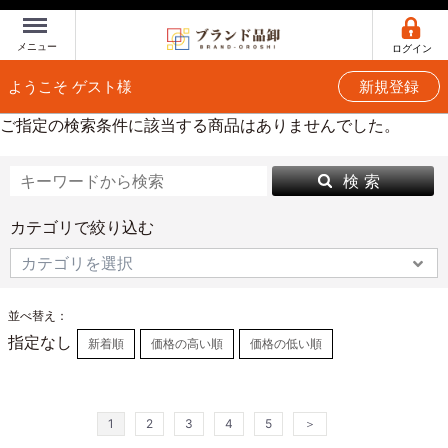
Menu
メニュー
ログイン
ようこそ ゲスト様
新規登録
ご指定の検索条件に該当する商品はありませんでした。
検 索
カテゴリで絞り込む
並べ替え：
指定なし
新着順
価格の高い順
価格の低い順
1
2
3
4
5
＞