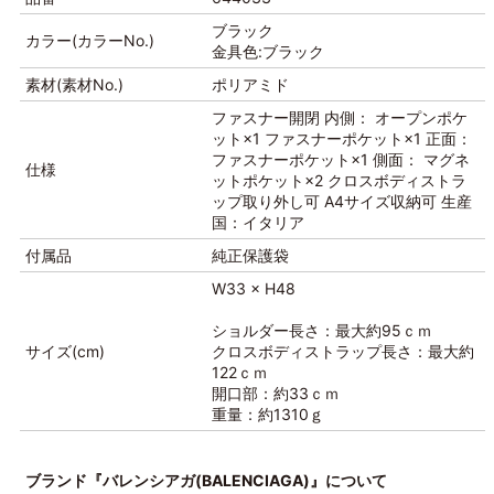
ブラック
カラー(カラーNo.)
金具色:ブラック
素材(素材No.)
ポリアミド
ファスナー開閉 内側： オープンポケ
ット×1 ファスナーポケット×1 正面：
ファスナーポケット×1 側面： マグネ
仕様
ットポケット×2 クロスボディストラ
ップ取り外し可 A4サイズ収納可 生産
国：イタリア
付属品
純正保護袋
W33 × H48
ショルダー長さ：最大約95ｃｍ
サイズ(cm)
クロスボディストラップ長さ：最大約
122ｃｍ
開口部：約33ｃｍ
重量：約1310ｇ
ブランド『バレンシアガ(BALENCIAGA)』について