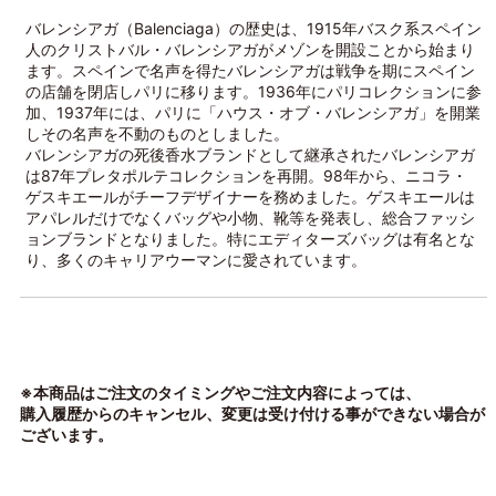
バレンシアガ（Balenciaga）の歴史は、1915年バスク系スペイン
人のクリストバル・バレンシアガがメゾンを開設ことから始まり
ます。スペインで名声を得たバレンシアガは戦争を期にスペイン
の店舗を閉店しパリに移ります。1936年にパリコレクションに参
加、1937年には、パリに「ハウス・オブ・バレンシアガ」を開業
しその名声を不動のものとしました。
バレンシアガの死後香水ブランドとして継承されたバレンシアガ
は87年プレタポルテコレクションを再開。98年から、ニコラ・
ゲスキエールがチーフデザイナーを務めました。ゲスキエールは
アパレルだけでなくバッグや小物、靴等を発表し、総合ファッシ
ョンブランドとなりました。特にエディターズバッグは有名とな
り、多くのキャリアウーマンに愛されています。
※本商品はご注文のタイミングやご注文内容によっては、
購入履歴からのキャンセル、変更は受け付ける事ができない場合が
ございます。