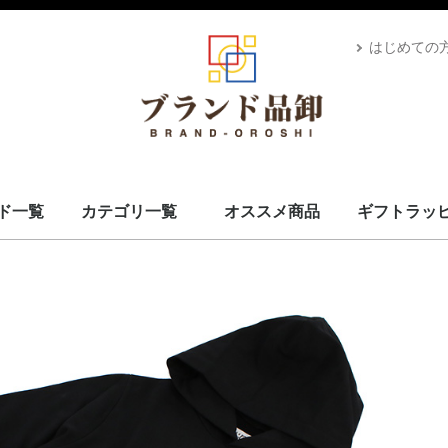
はじめての
ド一覧
カテゴリ一覧
オススメ商品
ギフトラッ
スカーフ・マフラー
コート・上着
小物・筆記
バッグ＆ポーチ
財布
腕時計
サングラス、ゴーグル
アロマ＆フレグランス
帽子
靴
ベルト
ネクタイ
アパレル
ベビー用品
靴下・下着
アクセサリ
ペット用品
ギフトラッピング
その他
ALEXANDRE DE PARIS
BRIEFING
CANADA GOOSE
UGG
Stefano Corsini
CAPE HORN
ZANELLATO
IL BISONTE
Vivienne Westwood
GIANNI CHIARINI
CARBOTTI
THENORTHFACE
Advisor
Kahler
Arabia
PATOU
Mackage
Satellite
Carhartt
Banyan's Visa Bay
CUTTER&BUCK
MARKET
PHARMACY
MC2 SAINT
GIORGIO ARMANI
STONEISLAND
YUZEFI
J&M DAVIDSON
Vivienne Westwood
14BROS
STAMERRA
SEE BY CHLOE
PENDLETON
OPENING CEREMONY
MSGM
LACOSTE
Kiton
KAPPA GOLF
HYDROGEN
本間ゴルフ
GOLDEN GOOSE
FRED PERRY
EA7
DROLE DE MONSIEUR
CULTI
Conklin
BUNNIES BY THE BAY
BRUNELLO CUCINELLI
Brioni
BROOKLYN HAT
AVentiQuattrore
ARMANI EXCHANGE
APEDE MOD
VALEXTRA
MM6
MAISON KITSUNE
ISABEL MARANT
Sara Burglar
Zeus+Dione
Alexander McQueen
MaxMara
Maison Margiela
NIKE
ROLEX
AMI PARIS
JIL SANDER
TOD's
OFF-WHITE
Chloé
MARNI
STELLA MCCARTNEY
CELINE
Karl Lagerfeld
MOOSE KNUCKLES
CANADA GOOSE
BALMAIN
KENZO
TOM FORD
LOEWE
USED
Dr.Martens
GREGORY
TOMMY HILFIGER
CHARLES JOURDAN
MISSONI
VERSACE
LANVAN
Lunaria Cashmere
WOOLRICH
Côte&Ciel
MONTECORE
MONCLER
MARIMEKKO
DIOR
MIUMIU
Ray-Ban
POLICE
LAVENHAM
VALENTINO
IL BISONTE
HUGO BOSS
TATRAS
Le Sport sac
GOYARD
GIVENCHY
FRANKIE MORELLO
BORGIOLI
GHERARDINI
MARC JACOBS
OUTLET
TORY BURCH
DUVETICA
GLENROYAL
BVLGARI
BURBERRY
BERLUTI
BOTTEGA VENETA
BALENCIAGA
RALPH LAUREN
PRIMA CLASSE
PRADA
Paul Smith
MICHAEL KORS
LONGCHAMP
JIMMY CHOO
JACK SPADE
Jacques Britt
GUCCI
FURLA
FERRAGAMO
FENDI
FELISI
DUNHILL
DOLCE&GABBANA
DIESEL
Di Giorgio
COACH
Christian Louboutin
CALVIN KLEIN
BALLY
CADINI
FEILER
BARK
MCM
Saint Laurent
Orobianco
EMPORIO ARMANI
HERMES
CHANEL
LOUIS VUITTON
ADIDAS BY STELLA MCCARTNEY
COMME des GARÇONS
FONDATION LOUIS VUITTON
D&G
VUITTON
L
S
ブランドを見る
スカーフ・マフラー
コート・上着
小物・筆記
バッグ＆ポーチ
財布
腕時計
サングラス、ゴーグル
アロマ＆フレグランス
帽子
靴
ベルト
ネクタイ
アパレル
ベビー用品
靴下・下着
アクセサリ
ペット用品
ギフトラッピング
その他