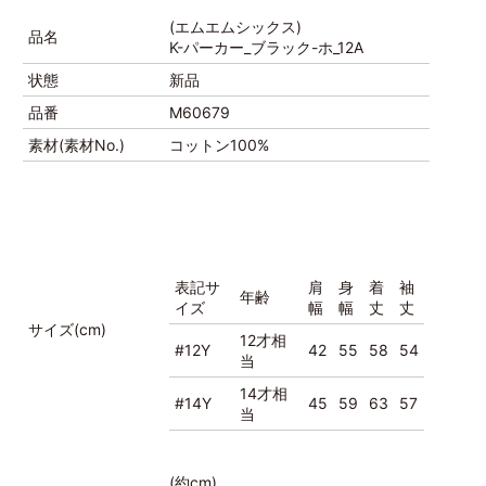
(エムエムシックス)
品名
K-パーカー_ブラック-ホ_12A
状態
新品
品番
M60679
素材(素材No.)
コットン100%
表記サ
肩
身
着
袖
年齢
イズ
幅
幅
丈
丈
サイズ(cm)
12才相
#12Y
42
55
58
54
当
14才相
#14Y
45
59
63
57
当
(約cm)