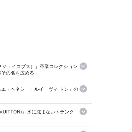
マークジェイコブス）』卒業コレクション
躍その名を広める
エ・ヘネシー・ルイ・ヴィ トン」の
 VUITTON)』水に沈まないトランク