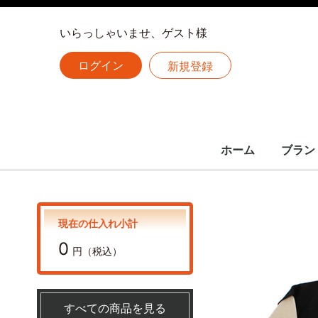
いらっしゃいませ、ゲスト様
ログイン
新規登録
ホーム
ブラン
LOUIS 
CHANE
HERME
全ての
ルイヴィトン
シャネル
エルメス
現在の仕入れ小計
0
円（税込）
すべての商品を見る