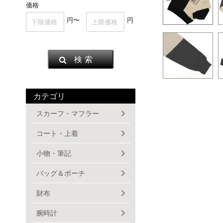
価格
円〜
円
検 索
カテゴリ
スカーフ・マフラー
コート・上着
小物・筆記
バッグ＆ポーチ
財布
腕時計