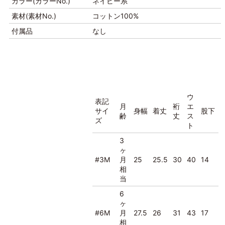
カラー(カラーNo.)
ネイビー系
素材(素材No.)
コットン100%
付属品
なし
ウ
表記
月
裄
エ
サイ
身幅
着丈
股下
齢
丈
ス
ズ
ト
3
ヶ
#3M
月
25
25.5
30
40
14
相
当
6
ヶ
#6M
月
27.5
26
31
43
17
相