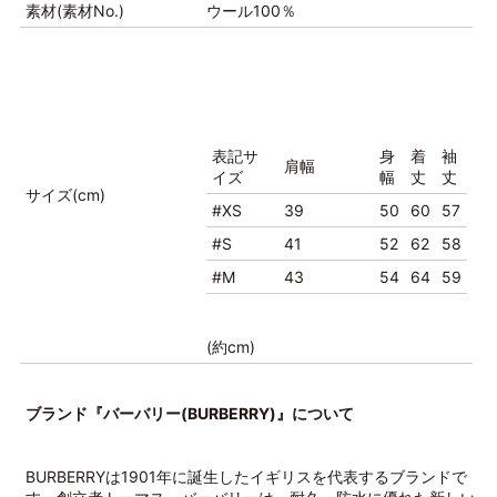
素材(素材No.)
ウール100％
表記サ
身
着
袖
肩幅
イズ
幅
丈
丈
サイズ(cm)
#XS
39
50
60
57
#S
41
52
62
58
#M
43
54
64
59
(約cm)
ブランド『バーバリー(BURBERRY)』について
BURBERRYは1901年に誕生したイギリスを代表するブランドで