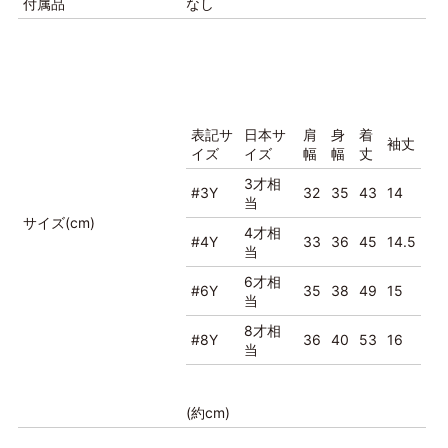
付属品
なし
表記サ
日本サ
肩
身
着
袖丈
イズ
イズ
幅
幅
丈
3才相
#3Y
32
35
43
14
当
サイズ(cm)
4才相
#4Y
33
36
45
14.5
当
6才相
#6Y
35
38
49
15
当
8才相
#8Y
36
40
53
16
当
(約cm)