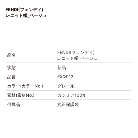
FENDI(フェンディ)
L-ニット帽_ベージュ
FENDI(フェンディ)
品名
L-ニット帽_ベージュ
状態
新品
品番
FXQ913
カラー(カラーNo.)
グレー系
素材(素材No.)
カシミア100%
付属品
純正保護袋