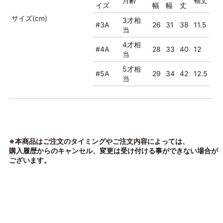
月齢
袖丈
イズ
幅
幅
丈
サイズ(cm)
3才相
#3A
26
31
38
11.5
当
4才相
#4A
28
33
40
12
当
5才相
#5A
29
34
42
12.5
当
※本商品はご注文のタイミングやご注文内容によっては、
購入履歴からのキャンセル、変更は受け付ける事ができない場合が
ございます。