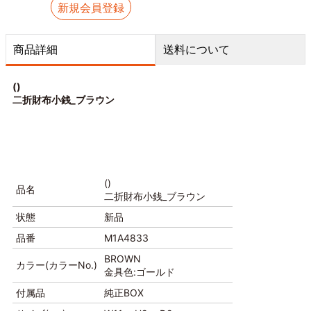
新規会員登録
商品詳細
送料について
()
二折財布小銭_ブラウン
()
品名
二折財布小銭_ブラウン
状態
新品
品番
M1A4833
BROWN
カラー(カラーNo.)
金具色:ゴールド
付属品
純正BOX