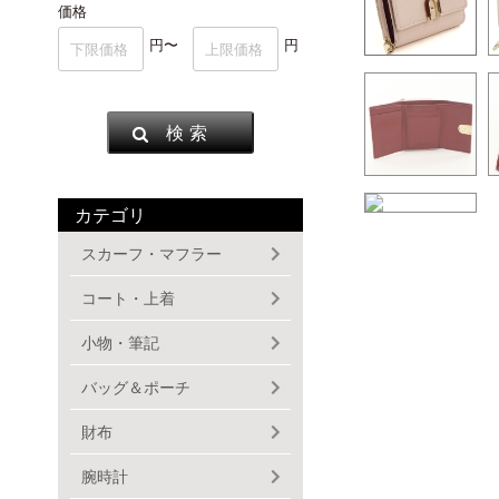
価格
円〜
円
検 索
カテゴリ
スカーフ・マフラー
コート・上着
小物・筆記
バッグ＆ポーチ
財布
腕時計