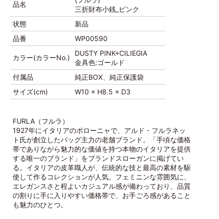
品名
三折財布小銭_ピンク
状態
新品
品番
WP00590
DUSTY PINK+CILIEGIA
カラー(カラーNo.)
金具色:ゴールド
付属品
純正BOX、純正保護袋
サイズ(cm)
W10 × H8.5 × D3
FURLA（フルラ）
1927年にイタリアのボローニャで、アルド・フルラネッ
ト氏が創立したバッグ主力の老舗ブランド。「手頃な価格
帯でありながら魅力的な価値を持つ本物のイタリアを提供
する唯一のブランド」をブランドスローガンに掲げてい
る。イタリアの皮革職人が、伝統的な技と最高の素材を駆
使して作るコレクションが人気。フェミニンな雰囲気に、
エレガンスさと程よいカジュアル感が備わっており、品質
の割りに手に入りやすい価格帯で、お手ごろ感があること
も魅力のひとつ。