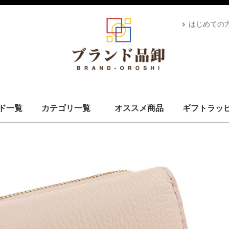
はじめての
ド一覧
カテゴリ一覧
オススメ商品
ギフトラッ
スカーフ・マフラー
コート・上着
小物・筆記
バッグ＆ポーチ
財布
腕時計
サングラス、ゴーグル
アロマ＆フレグランス
帽子
靴
ベルト
ネクタイ
アパレル
ベビー用品
靴下・下着
アクセサリ
ペット用品
ギフトラッピング
その他
ALEXANDRE DE PARIS
BRIEFING
CANADA GOOSE
UGG
Stefano Corsini
CAPE HORN
ZANELLATO
IL BISONTE
Vivienne Westwood
GIANNI CHIARINI
CARBOTTI
THENORTHFACE
Advisor
Kahler
Arabia
PATOU
Mackage
Satellite
Carhartt
Banyan's Visa Bay
CUTTER&BUCK
MARKET
PHARMACY
MC2 SAINT
GIORGIO ARMANI
STONEISLAND
YUZEFI
J&M DAVIDSON
Vivienne Westwood
14BROS
STAMERRA
SEE BY CHLOE
PENDLETON
OPENING CEREMONY
MSGM
LACOSTE
Kiton
KAPPA GOLF
HYDROGEN
本間ゴルフ
GOLDEN GOOSE
FRED PERRY
EA7
DROLE DE MONSIEUR
CULTI
Conklin
BUNNIES BY THE BAY
BRUNELLO CUCINELLI
Brioni
BROOKLYN HAT
AVentiQuattrore
ARMANI EXCHANGE
APEDE MOD
VALEXTRA
MM6
MAISON KITSUNE
ISABEL MARANT
Sara Burglar
Zeus+Dione
Alexander McQueen
MaxMara
Maison Margiela
NIKE
ROLEX
AMI PARIS
JIL SANDER
TOD's
OFF-WHITE
Chloé
MARNI
STELLA MCCARTNEY
CELINE
Karl Lagerfeld
MOOSE KNUCKLES
CANADA GOOSE
BALMAIN
KENZO
TOM FORD
LOEWE
USED
Dr.Martens
GREGORY
TOMMY HILFIGER
CHARLES JOURDAN
MISSONI
VERSACE
LANVAN
Lunaria Cashmere
WOOLRICH
Côte&Ciel
MONTECORE
MONCLER
MARIMEKKO
DIOR
MIUMIU
Ray-Ban
POLICE
LAVENHAM
VALENTINO
IL BISONTE
HUGO BOSS
TATRAS
Le Sport sac
GOYARD
GIVENCHY
FRANKIE MORELLO
BORGIOLI
GHERARDINI
MARC JACOBS
OUTLET
TORY BURCH
DUVETICA
GLENROYAL
BVLGARI
BURBERRY
BERLUTI
BOTTEGA VENETA
BALENCIAGA
RALPH LAUREN
PRIMA CLASSE
PRADA
Paul Smith
MICHAEL KORS
LONGCHAMP
JIMMY CHOO
JACK SPADE
Jacques Britt
GUCCI
FURLA
FERRAGAMO
FENDI
FELISI
DUNHILL
DOLCE&GABBANA
DIESEL
Di Giorgio
COACH
Christian Louboutin
CALVIN KLEIN
BALLY
CADINI
FEILER
BARK
MCM
Saint Laurent
Orobianco
EMPORIO ARMANI
HERMES
CHANEL
LOUIS VUITTON
ADIDAS BY STELLA MCCARTNEY
COMME des GARÇONS
FONDATION LOUIS VUITTON
D&G
VUITTON
L
S
ブランドを見る
スカーフ・マフラー
コート・上着
小物・筆記
バッグ＆ポーチ
財布
腕時計
サングラス、ゴーグル
アロマ＆フレグランス
帽子
靴
ベルト
ネクタイ
アパレル
ベビー用品
靴下・下着
アクセサリ
ペット用品
ギフトラッピング
その他