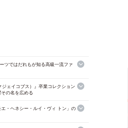
I』スーツではだれもが知る高級一流ファ
マークジェイコブス）』卒業コレクション
躍その名を広める
エ・ヘネシー・ルイ・ヴィ トン」の