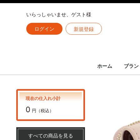
いらっしゃいませ、ゲスト様
ログイン
新規登録
ホーム
ブラン
LOUIS 
CHANE
HERME
全ての
ルイヴィトン
シャネル
エルメス
現在の仕入れ小計
0
円（税込）
すべての商品を見る